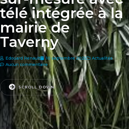
télé intégrée à la
mairie de
Taverny
Edouard Renault
10 septembre 2025
Actualités
Aucun commentaire
SCROLL DOWN